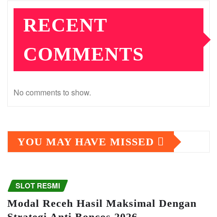
RECENT
COMMENTS
No comments to show.
YOU MAY HAVE MISSED
SLOT RESMI
Modal Receh Hasil Maksimal Dengan
Strategi Anti Boncos 2026