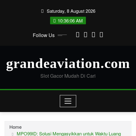
Skip
Saturday, 8 August 2026
to
content
10:36:06 AM
Follow Us
grandeaviation.com
Slot Gacor Mudah Di Cari
Home
MPO99ID: Solusi Mengasyikkan untuk Waktu Luang