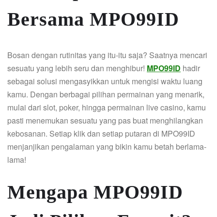
Bersama MPO99ID
Bosan dengan rutinitas yang itu-itu saja? Saatnya mencari
sesuatu yang lebih seru dan menghibur!
MPO99ID
hadir
sebagai solusi mengasyikkan untuk mengisi waktu luang
kamu. Dengan berbagai pilihan permainan yang menarik,
mulai dari slot, poker, hingga permainan live casino, kamu
pasti menemukan sesuatu yang pas buat menghilangkan
kebosanan. Setiap klik dan setiap putaran di MPO99ID
menjanjikan pengalaman yang bikin kamu betah berlama-
lama!
Mengapa MPO99ID